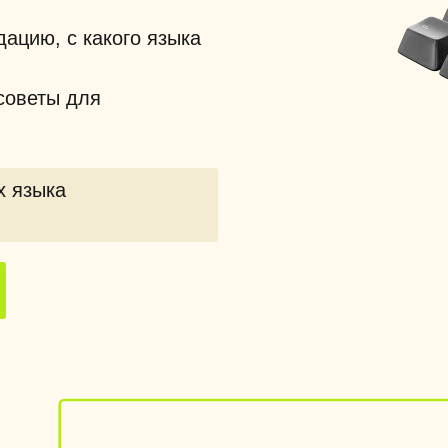
ацию, с какого языка
советы для
х языка